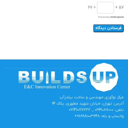
= 67
57 +
Powered by
MathCaptcha
مرکز نوآوری مهندسی و ساخت بیلدزآپ
آدرس: تهران، خیابان شهید مطهری، پلاک ۹۴
تلفن: ۰۲۱۴۱۰۸۷۰۰۰ _ 02141087232
واتساپ و بله: ۹۸۹۹۸۱۰۰۳۶۴۸+