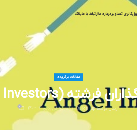
ول
گالری تصاویر
درباره ما
ارتباط با ما
بلاگ
مقالات برگزیده
 فرشته (Angel Investors)
0
در تاریخ فروردین 19, 1403
ارسال توسط
Builds_up