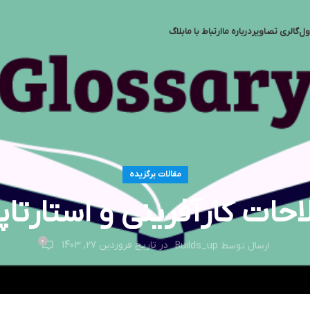
ول
گالری تصاویر
درباره ما
ارتباط با ما
بلاگ
مقالات برگزیده
احات کارآفرینی و استارت
0
در تاریخ فروردین 27, 1403
ارسال توسط
Builds_up