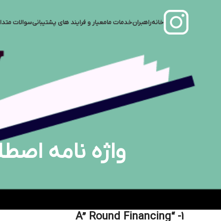
خانه
راهبران
خدمات ما
معیار و فرایند‌ های پشتیبانی
سوالات متدا
واژه نامه اصطل
1- “A” Round Financing