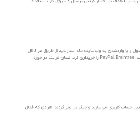
رگ‌تر با هدف در اختیار گرفتن پرسنل و نیروی کار بااستعداد
ل و یا واردشدن به وب‌سایت یک استارتاپ، از طریق هر کانال
بازاریابی است. شاید بتوان گفت در فازهای ابتدایی یک استارتاپ، جذب مهم‌ترین مرحله به شمار می‌آید. مثالی از دو تا از بهترین درگاه‌های پرداخت: PayPal، Braintree را خریداری کرد. همان فرایند در مورد
ار حساب کاربری می‌سازند و دیگر باز نمی‌گردند. افرادی که فعال