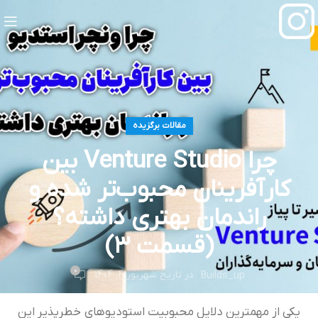
مقالات برگزیده
چرا Venture Studio بین
کارآفرینان محبوب‌تر شده و
راندمان بهتری داشته؟
(قسمت ۳)
0
در تاریخ شهریور 4, 1404
Builds_up
یکی از مهمترین دلایل محبوبیت استودیوهای خطرپذیر این