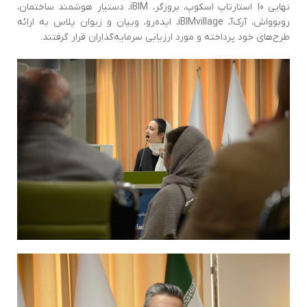
نهایی 10 استارتاپ اسکوپ، بروزگر، iBIM، دستیار هوشمند ساختمان،
روبو‌واش، آرک‌آ، iBIMvillage، ایده‌رو، ویپان و زیوان پلاس به ارائه
طرح‌های خود پرداخته و مورد ارزیابی سرمایه‌گذاران قرار گرفتند.