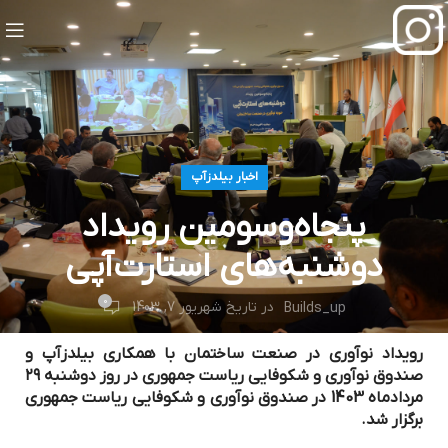
اخبار بیلدزآپ
پنجاه‌وسومین رویداد
دوشنبه‌های استارت‌آپی
0
در تاریخ شهریور 7, 1403
Builds_up
رویداد نوآوری در صنعت ساختمان با همکاری بیلدزآپ و
صندوق نوآوری و شکوفایی ریاست جمهوری در روز دوشنبه ۲۹
مردادماه 1403 در صندوق نوآوری و شکوفایی ریاست جمهوری
برگزار شد.