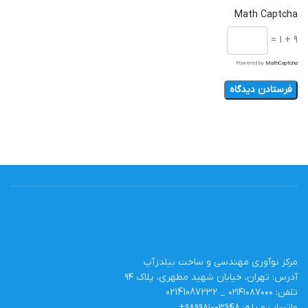
Math Captcha
9 + 1 =
Powered by
MathCaptcha
مرکز نوآوری مهندسی و ساخت بیلدزآپ
آدرس: تهران، خیابان شهید مطهری، پلاک ۹۴
تلفن: ۰۲۱۴۱۰۸۷۰۰۰ _ 02141087232
واتساپ و بله: ۹۸۹۹۸۱۰۰۳۶۴۸+