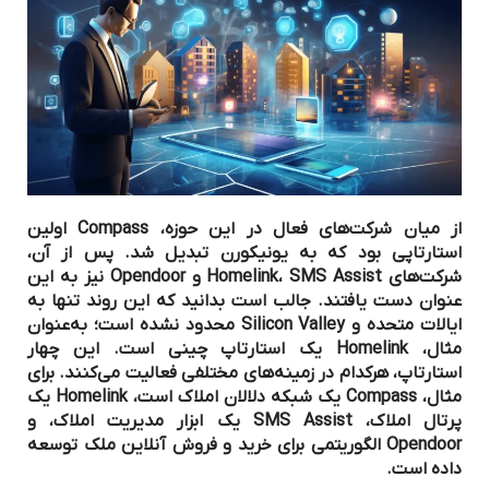
از میان شرکت‌های فعال در این حوزه، Compass اولین
استارتاپی بود که به یونیکورن تبدیل شد. پس از آن،
شرکت‌های Homelink، SMS Assist و Opendoor نیز به این
عنوان دست یافتند. جالب است بدانید که این روند تنها به
ایالات متحده و Silicon Valley محدود نشده است؛ به‌عنوان
مثال، Homelink یک استارتاپ چینی است. این چهار
استارتاپ، هرکدام در زمینه‌های مختلفی فعالیت می‌کنند. برای
مثال، Compass یک شبکه دلالان املاک است، Homelink یک
پرتال املاک، SMS Assist یک ابزار مدیریت املاک، و
Opendoor الگوریتمی برای خرید و فروش آنلاین ملک توسعه
داده است.