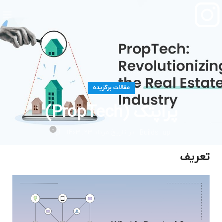
مقالات برگزیده
پراپتک (PropTech)
0
در تاریخ مرداد 23, 1403
Builds_up
تعریف