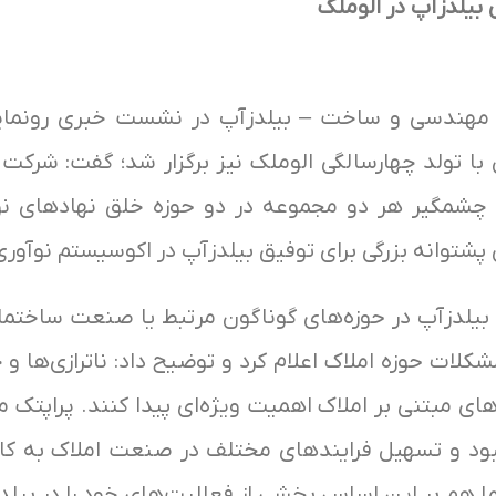
ی بیلدزآپ در الوملک
مهندسی و ساخت – بیلدزآپ در نشست خبری رونمایی از
با تولد چهارسالگی الوملک نیز برگزار شد؛ گفت: شرکت
 چشمگیر هر دو مجموعه در دو حوزه خلق نهادهای 
 پشتوانه بزرگی برای توفیق بیلدزآپ در اکوسیستم نوآور
یلدزآپ در حوزه‌های گوناگون مرتبط یا صنعت ساختمان
مشکلات حوزه املاک اعلام کرد و توضیح داد: ناترازی‌ها
ی مبتنی بر املاک اهمیت ویژه‌ای پیدا کنند. پراپتک م
هبود و تسهیل فرایندهای مختلف در صنعت املاک به کار
ا هم بر این اساس بخشی از فعالیت‌های خود را در بیلدزآ