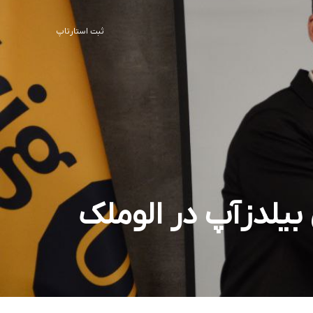
ثبت استارتاپ
بیلدزآپ در الوملک