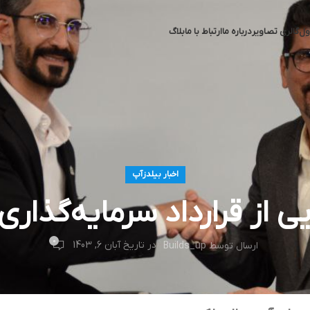
ول
گالری تصاویر
درباره ما
ارتباط با ما
بلاگ
اخبار بیلدزآپ
از قرارداد سرمایه‌گذاری 
0
در تاریخ آبان 6, 1403
ارسال توسط
Builds_up