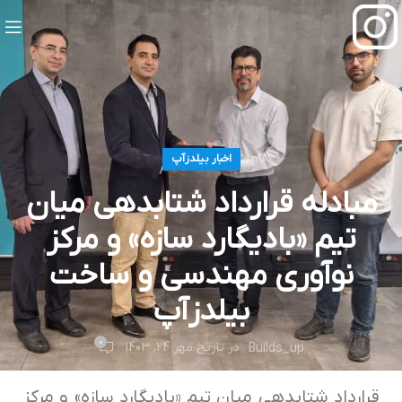
اخبار بیلدزآپ
مبادله قرارداد شتابدهی میان
تیم «بادیگارد سازه» و مرکز
نوآوری مهندسی و ساخت
بیلدزآپ
0
در تاریخ مهر 24, 1403
Builds_up
قرارداد شتابدهی میان تیم «بادیگارد سازه» و مرکز