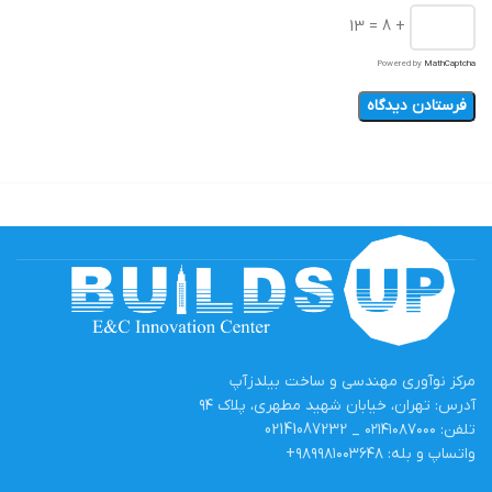
+ 8 = 13
Powered by
MathCaptcha
مرکز نوآوری مهندسی و ساخت بیلدزآپ
آدرس: تهران، خیابان شهید مطهری، پلاک ۹۴
تلفن: ۰۲۱۴۱۰۸۷۰۰۰ _ 02141087232
واتساپ و بله: ۹۸۹۹۸۱۰۰۳۶۴۸+