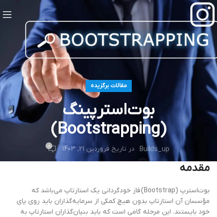
مقالات برگزیده
بوت‌استرپینگ
(Bootstrapping)
0
در تاریخ فروردین 21, 1403
Builds_up
مقدمه
بوت‌استرپ (Bootstrap) فاز خودگردانی یک استارتاپ می‌باشد که
مؤسسان آن استارتاپ بدون هیچ کمکی از سرمایه‌گذاران باید روی پای
خود بایستند. این مرحله گامی است که باید بنیان‌گذاران استارتاپ به