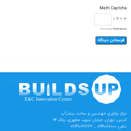
Math Captcha
3 + 4 =
Powered by
MathCaptcha
مرکز نوآوری مهندسی و ساخت بیلدزآپ
آدرس: تهران، خیابان شهید مطهری، پلاک ۹۴
تلفن: ۰۲۱۴۱۰۸۷۰۰۰ _ 02141087232