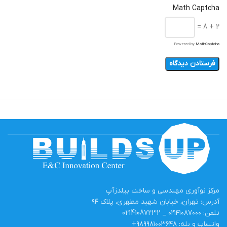
Math Captcha
2 + 8 =
Powered by
MathCaptcha
مرکز نوآوری مهندسی و ساخت بیلدزآپ
آدرس: تهران، خیابان شهید مطهری، پلاک ۹۴
تلفن: ۰۲۱۴۱۰۸۷۰۰۰ _ 02141087232
واتساپ و بله: ۹۸۹۹۸۱۰۰۳۶۴۸+