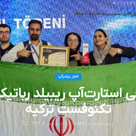
ول
گالری تصاویر
درباره ما
ارتباط با ما
بلاگ
اخبار بیلدزآپ
ی استارت‌آپ ریبیلد ربات
تکنوفست ترکیه
0
در تاریخ مهر 16, 1403
ارسال توسط
Builds_up