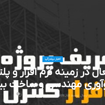
ول
گالری تصاویر
درباره ما
ارتباط با ما
بلاگ
اخبار بیلدزآپ
 در زمینه نرم افزار و پلت
وآوری مهندسی و ساخت بی
0
در تاریخ مهر 10, 1403
ارسال توسط
Builds_up