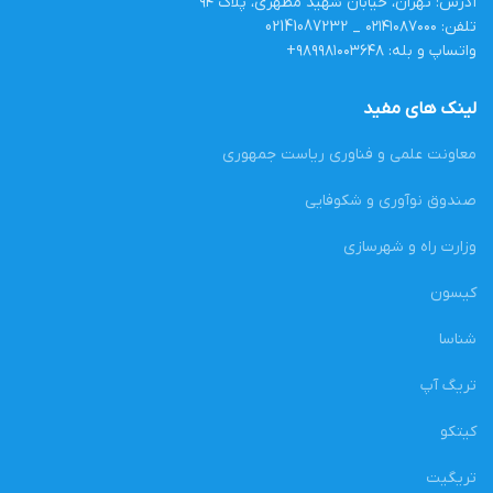
آدرس: تهران، خیابان شهید مطهری، پلاک ۹۴
تلفن: ۰۲۱۴۱۰۸۷۰۰۰ _ 02141087232
واتساپ و بله: ۹۸۹۹۸۱۰۰۳۶۴۸+
لینک های مفید
معاونت علمی و فناوری ریاست جمهوری
صندوق نوآوری و شکوفایی
وزارت راه و شهرسازی
کیسون
شناسا
تریگ آپ
کیتکو
تریگیت